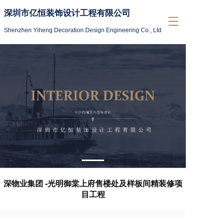
深圳市亿恒装饰设计工程有限公司
T
o
Shenzhen Yiheng Decoration Design Engineering Co., Ltd
g
g
l
e
n
a
v
i
g
a
t
i
o
n
深物业集团 -光明御棠上府售楼处及样板间精装修项
目工程